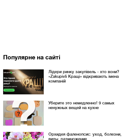
Популярне на сайті
Лідери ринку закупівель - хто вони?
«Zakupivli Кращі» відкривають імена
компаній
Уберите это немедленно! 9 самых
ненужных вещей на кухне
Орхидея фаленопсис: уход, болезни,
виды, размножение