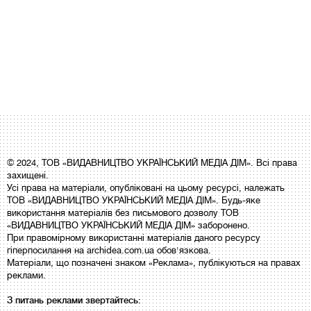
© 2024, ТОВ «ВИДАВНИЦТВО УКРАЇНСЬКИЙ МЕДІА ДІМ». Всі права
захищені.
Усі права на матеріали, опубліковані на цьому ресурсі, належать
ТОВ «ВИДАВНИЦТВО УКРАЇНСЬКИЙ МЕДІА ДІМ». Будь-яке
використання матеріалів без письмового дозволу ТОВ
«ВИДАВНИЦТВО УКРАЇНСЬКИЙ МЕДІА ДІМ» заборонено.
При правомірному використанні матеріалів даного ресурсу
гіперпосилання на archidea.com.ua обов'язкова.
Матеріали, що позначені знаком «Реклама», публікуються на правах
реклами.
З питань реклами звертайтесь: