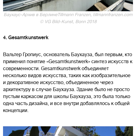
Баухаус-Архив в БерлинеTillmann Franzen, tillmannfranzen.com
© VG Bild-Kunst, Bonn 2018
4. Gesamtkunstwerk
Вальтер Гропиус, основатель Баухауза, был первым, кто
применил понятие «Gesamtkunstwerk» синтез искусств к
современности. Gesamtkunstwerk объединяет
несколько видов искусства, таких как изобразительное
и декоративное искусство, объединенное через
архитектуру в случае Баухауза. Здание было не просто
пустым каркасом для школы Баухауза, это была только
одна часть дизайна, и все внутри добавлялось к общей
концепции.