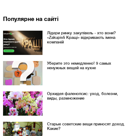
Популярне на сайті
Лідери ринку закупівель - хто вони?
«Zakupivli Кращі» відкривають імена
компаній
Уберите это немедленно! 9 самых
ненужных вещей на кухне
Орхидея фаленопсис: уход, болезни,
виды, размножение
Старые советские вещи приносят доход.
Какие?