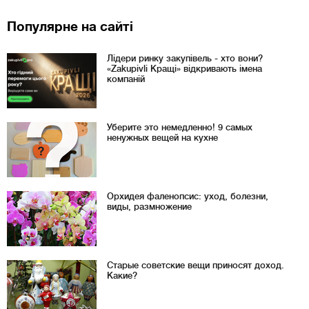
Популярне на сайті
Лідери ринку закупівель - хто вони?
«Zakupivli Кращі» відкривають імена
компаній
Уберите это немедленно! 9 самых
ненужных вещей на кухне
Орхидея фаленопсис: уход, болезни,
виды, размножение
Старые советские вещи приносят доход.
Какие?