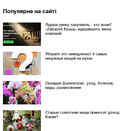
Популярне на сайті
Лідери ринку закупівель - хто вони?
«Zakupivli Кращі» відкривають імена
компаній
Уберите это немедленно! 9 самых
ненужных вещей на кухне
Орхидея фаленопсис: уход, болезни,
виды, размножение
Старые советские вещи приносят доход.
Какие?