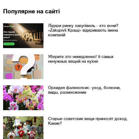
Популярне на сайті
Лідери ринку закупівель - хто вони?
«Zakupivli Кращі» відкривають імена
компаній
Уберите это немедленно! 9 самых
ненужных вещей на кухне
Орхидея фаленопсис: уход, болезни,
виды, размножение
Старые советские вещи приносят доход.
Какие?