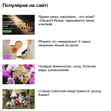
Популярне на сайті
Лідери ринку закупівель - хто вони?
«Zakupivli Кращі» відкривають імена
компаній
Уберите это немедленно! 9 самых
ненужных вещей на кухне
Орхидея фаленопсис: уход, болезни,
виды, размножение
Старые советские вещи приносят доход.
Какие?