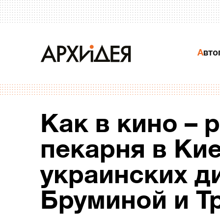
Авт
Как в кино – 
пекарня в Кие
украинских д
Бруминой и Т