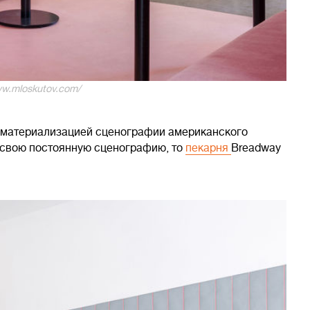
ww.mloskutov.com/
ыл материализацией сценографии американского
л свою постоянную сценографию, то
пекарня
Breadway