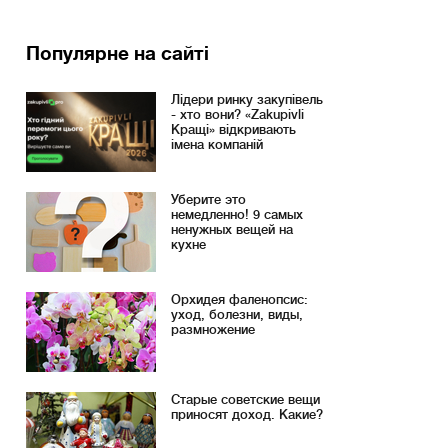
Популярне на сайті
Лідери ринку закупівель
- хто вони? «Zakupivli
Кращі» відкривають
імена компаній
Уберите это
немедленно! 9 самых
ненужных вещей на
кухне
Орхидея фаленопсис:
уход, болезни, виды,
размножение
Старые советские вещи
приносят доход. Какие?