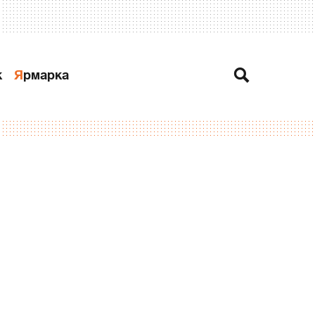
к
Ярмарка