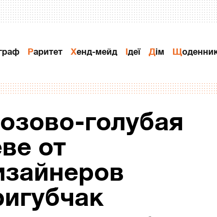
ограф
Раритет
Хенд-мейд
Ідеї
Дiм
Щоденни
розово-голубая
ве от
изайнеров
ригубчак