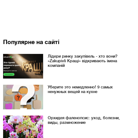
Популярне на сайті
Лідери ринку закупівель - хто вони?
«Zakupivli Кращі» відкривають імена
компаній
Уберите это немедленно! 9 самых
ненужных вещей на кухне
Орхидея фаленопсис: уход, болезни,
виды, размножение