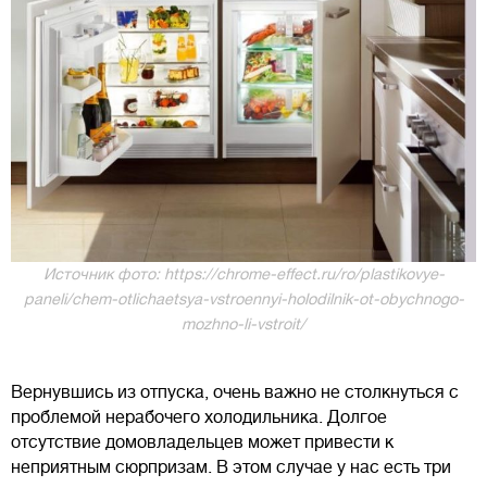
Источник фото: https://chrome-effect.ru/ro/plastikovye-
paneli/chem-otlichaetsya-vstroennyi-holodilnik-ot-obychnogo-
mozhno-li-vstroit/
Вернувшись из отпуска, очень важно не столкнуться с
проблемой нерабочего холодильника. Долгое
отсутствие домовладельцев может привести к
неприятным сюрпризам. В этом случае у нас есть три