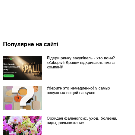
Популярне на сайті
Лідери ринку закупівель - хто вони?
«Zakupivli Кращі» відкривають імена
компаній
Уберите это немедленно! 9 самых
ненужных вещей на кухне
Орхидея фаленопсис: уход, болезни,
виды, размножение