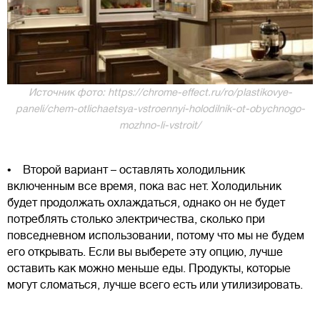
Источник фото: https://chrome-effect.ru/ro/plastikovye-
paneli/chem-otlichaetsya-vstroennyi-holodilnik-ot-obychnogo-
mozhno-li-vstroit/
• Второй вариант – оставлять холодильник
включенным все время, пока вас нет. Холодильник
будет продолжать охлаждаться, однако он не будет
потреблять столько электричества, сколько при
повседневном использовании, потому что мы не будем
его открывать. Если вы выберете эту опцию, лучше
оставить как можно меньше еды. Продукты, которые
могут сломаться, лучше всего есть или утилизировать.