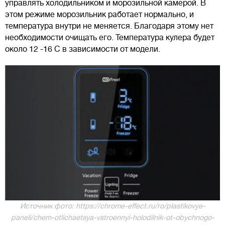
управлять холодильником и морозильной камерой. В
этом режиме морозильник работает нормально, и
температура внутри не меняется. Благодаря этому нет
необходимости очищать его. Температура кулера будет
около 12 -16 C в зависимости от модели.
Источник фото: https://chrome-effect.ru/ro/plastikovye-
paneli/chem-otlichaetsya-vstroennyi-holodilnik-ot-obychnogo-