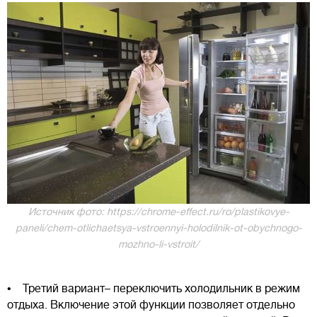
Источник фото: https://chrome-effect.ru/ro/plastikovye-
paneli/chem-otlichaetsya-vstroennyi-holodilnik-ot-obychnogo-
mozhno-li-vstroit/
• Третий вариант– переключить холодильник в режим
отдыха. Включение этой функции позволяет отдельно