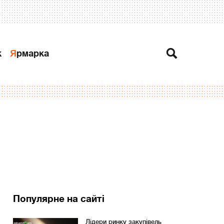
к
Ярмарка
Популярне на сайті
Лідери ринку закупівель