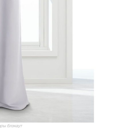
ры блэкаут