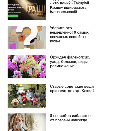
- хто вони? «Zakupivli
Кращі» відкривають
імена компаній
Уберите это
немедленно! 9 самых
ненужных вещей на
кухне
Орхидея фаленопсис:
уход, болезни, виды,
размножение
Старые советские вещи
приносят доход. Какие?
5 способов избавиться
от плесени навсегда