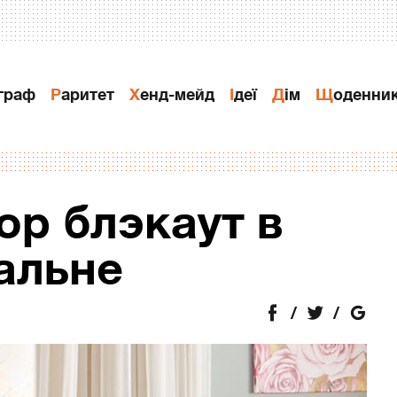
ограф
Раритет
Хенд-мейд
Ідеї
Дiм
Щоденни
ор блэкаут в
альне