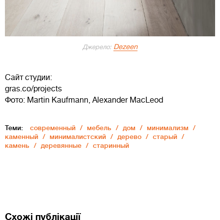
Dezeen
Джерело:
Сайт студии:
gras.co/projects
Фото: Martin Kaufmann, Alexander MacLeod
Теми:
современный
мебель
дом
минимализм
каменный
минималистский
дерево
старый
камень
деревянные
старинный
Схожі публікації