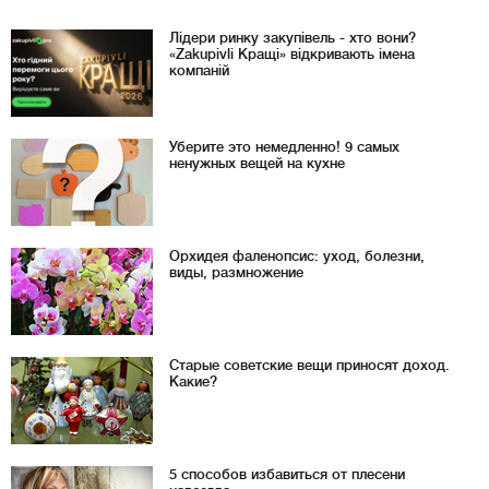
Лідери ринку закупівель - хто вони?
«Zakupivli Кращі» відкривають імена
компаній
Уберите это немедленно! 9 самых
ненужных вещей на кухне
Орхидея фаленопсис: уход, болезни,
виды, размножение
Старые советские вещи приносят доход.
Какие?
5 способов избавиться от плесени