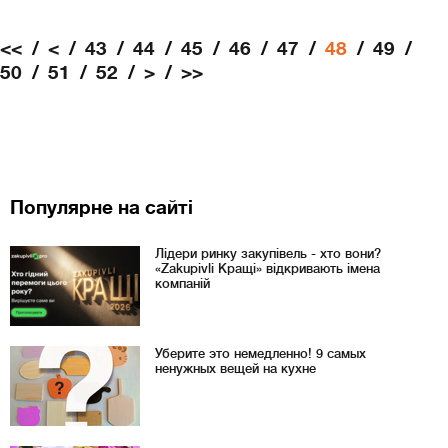
<<
<
43
44
45
46
47
48
49
50
51
52
>
>>
Популярне на сайті
Лідери ринку закупівель - хто вони?
«Zakupivli Кращі» відкривають імена
компаній
Уберите это немедленно! 9 самых
ненужных вещей на кухне