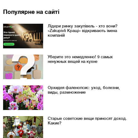
Популярне на сайті
Лідери ринку закупівель - хто вони?
«Zakupivli Кращі» відкривають імена
компаній
Уберите это немедленно! 9 самых
ненужных вещей на кухне
Орхидея фаленопсис: уход, болезни,
виды, размножение
Старые советские вещи приносят доход.
Какие?