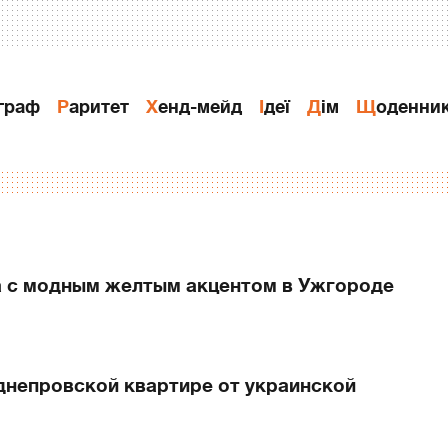
ограф
Раритет
Хенд-мейд
Ідеї
Дiм
Щоденни
 с модным желтым акцентом в Ужгороде
днепровской квартире от украинской