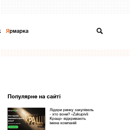
к
Ярмарка
Популярне на сайті
Лідери ринку закупівель
- хто вони? «Zakupivli
Кращі» відкривають
імена компаній