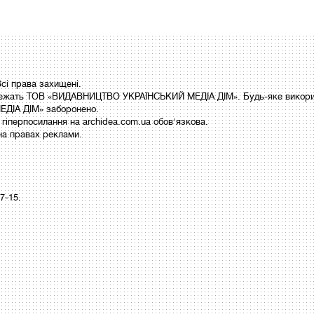
і права захищені.
 належать ТОВ «ВИДАВНИЦТВО УКРАЇНСЬКИЙ МЕДІА ДІМ». Будь-яке викори
ДІА ДІМ» заборонено.
гіперпосилання на archidea.com.ua обов'язкова.
на правах реклами.
97-15.