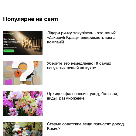
Популярне на сайті
Лідери ринку закупівель - хто вони?
«Zakupivli Кращі» відкривають імена
компаній
Уберите это немедленно! 9 самых
ненужных вещей на кухне
Орхидея фаленопсис: уход, болезни,
виды, размножение
Старые советские вещи приносят доход.
Какие?