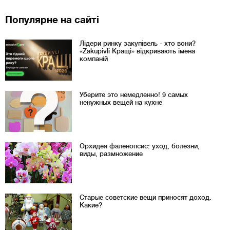
Популярне на сайті
Лідери ринку закупівель - хто вони?
«Zakupivli Кращі» відкривають імена
компаній
Уберите это немедленно! 9 самых
ненужных вещей на кухне
Орхидея фаленопсис: уход, болезни,
виды, размножение
Старые советские вещи приносят доход.
Какие?