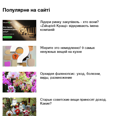
Популярне на сайті
Лідери ринку закупівель - хто вони?
«Zakupivli Кращі» відкривають імена
компаній
Уберите это немедленно! 9 самых
ненужных вещей на кухне
Орхидея фаленопсис: уход, болезни,
виды, размножение
Старые советские вещи приносят доход.
Какие?