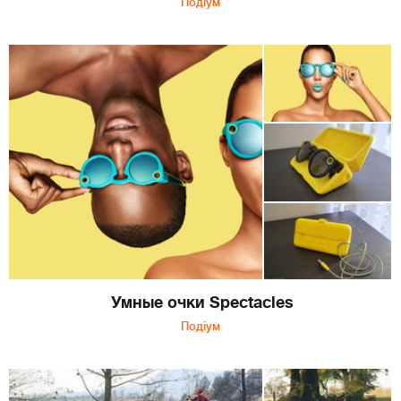
Подіум
Умные очки Spectacles
Подіум