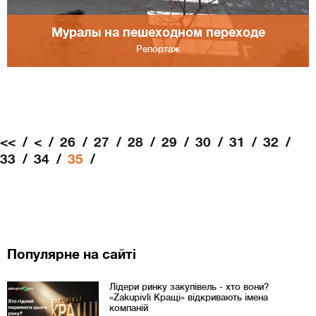
Муралы на пешеходном переходе
Репортаж
<<
<
26
27
28
29
30
31
32
33
34
35
Популярне на сайті
Лідери ринку закупівель - хто вони?
«Zakupivli Кращі» відкривають імена
компаній