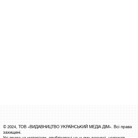
© 2024, ТОВ «ВИДАВНИЦТВО УКРАЇНСЬКИЙ МЕДІА ДІМ». Всі права
захищені.
Усі права на матеріали, опубліковані на цьому ресурсі, належать