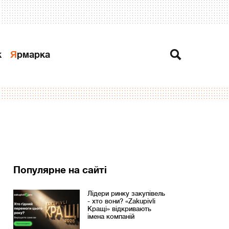
к
Ярмарка
Популярне на сайті
Лідери ринку закупівель
- хто вони? «Zakupivli
Кращі» відкривають
імена компаній