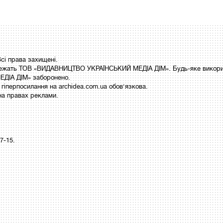
і права захищені.
 належать ТОВ «ВИДАВНИЦТВО УКРАЇНСЬКИЙ МЕДІА ДІМ». Будь-яке викори
ДІА ДІМ» заборонено.
гіперпосилання на archidea.com.ua обов'язкова.
на правах реклами.
97-15.