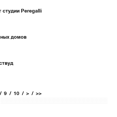
студии Peregalli
чных домов
ствуд
9
10
>
>>