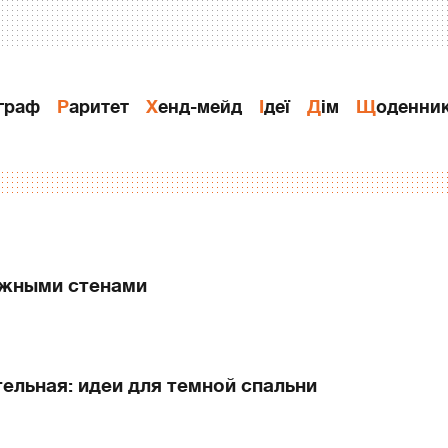
ограф
Раритет
Хенд-мейд
Ідеї
Дiм
Щоденни
ижными стенами
ельная: идеи для темной спальни