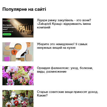
Популярне на сайті
Лідери ринку закупівель - хто вони?
«Zakupivli Кращі» відкривають імена
компаній
Уберите это немедленно! 9 самых
ненужных вещей на кухне
Орхидея фаленопсис: уход, болезни,
виды, размножение
Старые советские вещи приносят доход.
Какие?