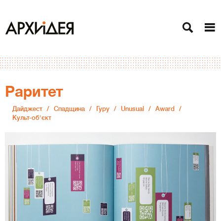
Раритет
Дайджест
Спадщина
Гуру
Unusual
Award
Культ-об'єкт