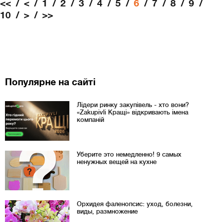
<<
<
1
2
3
4
5
6
7
8
9
10
>
>>
Популярне на сайті
Лідери ринку закупівель - хто вони?
«Zakupivli Кращі» відкривають імена
компаній
Уберите это немедленно! 9 самых
ненужных вещей на кухне
Орхидея фаленопсис: уход, болезни,
виды, размножение