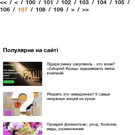
<<
<
100
101
102
103
104
105
106
107
108
109
>
>>
Популярне на сайті
Лідери ринку закупівель - хто вони?
«Zakupivli Кращі» відкривають імена
компаній
Уберите это немедленно! 9 самых
ненужных вещей на кухне
Орхидея фаленопсис: уход, болезни,
виды, размножение