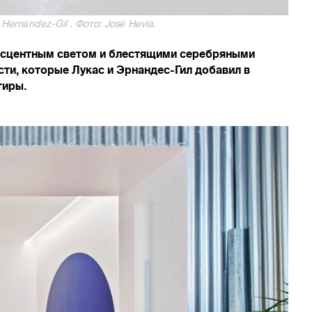
ernández-Gil . Фото: José Hevia.
есцентным светом и блестящими серебряными
ти, которые Лукас и Эрнандес-Гил добавил в
тиры.