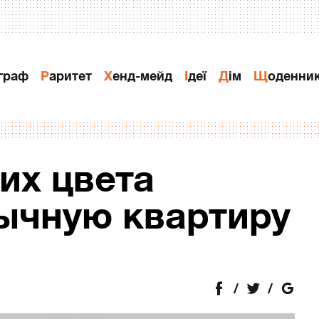
ограф
Раритет
Хенд-мейд
Ідеї
Дiм
Щоденни
их цвета
ычную квартиру