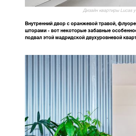
Дизайн квартиры Lucas y H
Внутренний двор с оранжевой травой, флуор
шторами - вот некоторые забавные особеннос
подвал этой мадридской двухуровневой квар