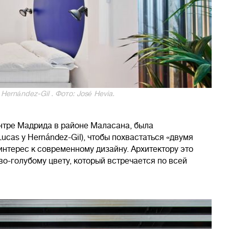
ernández-Gil . Фото: José Hevia.
нтре Мадрида в районе Маласана, была
cas y Hernández-Gil), чтобы похвастаться «двумя
нтерес к современному дизайну. Архитектору это
во-голубому цвету, который встречается по всей