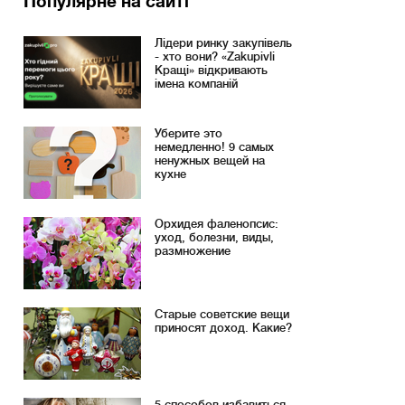
Популярне на сайті
Лідери ринку закупівель
- хто вони? «Zakupivli
Кращі» відкривають
імена компаній
Уберите это
немедленно! 9 самых
ненужных вещей на
кухне
Орхидея фаленопсис:
уход, болезни, виды,
размножение
Старые советские вещи
приносят доход. Какие?
5 способов избавиться