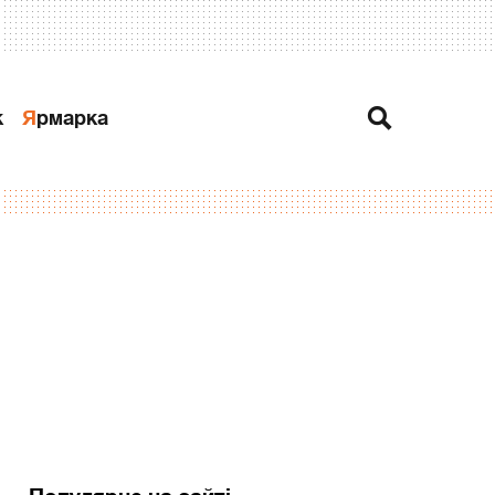
к
Ярмарка