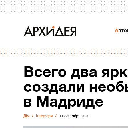
Авт
Всего два ярк
создали необ
в Мадриде
Дiм
Інтер'єри
11 сентября 2020