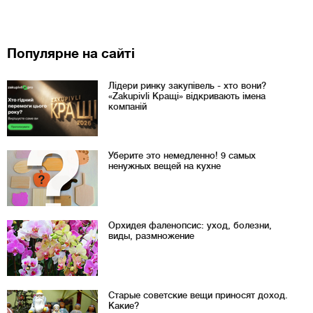
Популярне на сайті
Лідери ринку закупівель - хто вони?
«Zakupivli Кращі» відкривають імена
компаній
Уберите это немедленно! 9 самых
ненужных вещей на кухне
Орхидея фаленопсис: уход, болезни,
виды, размножение
Старые советские вещи приносят доход.
Какие?