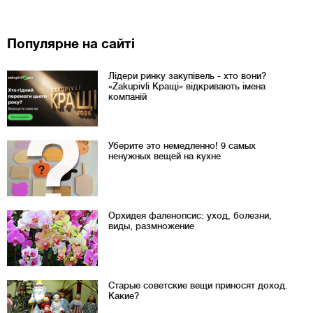
Популярне на сайті
Лідери ринку закупівель - хто вони?
«Zakupivli Кращі» відкривають імена
компаній
Уберите это немедленно! 9 самых
ненужных вещей на кухне
Орхидея фаленопсис: уход, болезни,
виды, размножение
Старые советские вещи приносят доход.
Какие?