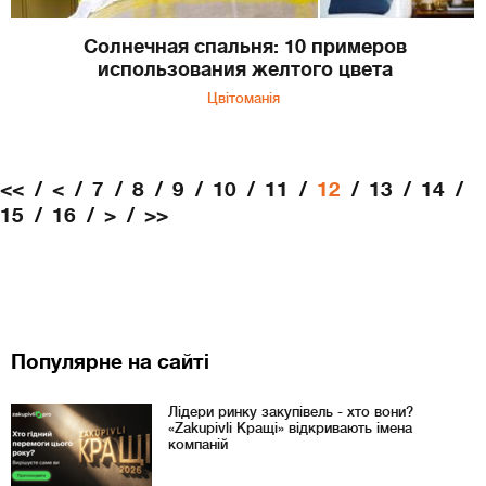
Солнечная спальня: 10 примеров
использования желтого цвета
Цвітоманія
<<
<
7
8
9
10
11
12
13
14
15
16
>
>>
Популярне на сайті
Лідери ринку закупівель - хто вони?
«Zakupivli Кращі» відкривають імена
компаній