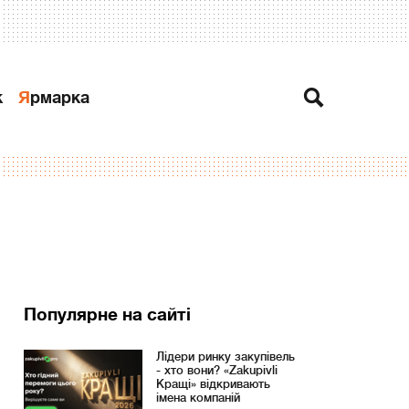
к
Ярмарка
Популярне на сайті
Лідери ринку закупівель
- хто вони? «Zakupivli
Кращі» відкривають
імена компаній