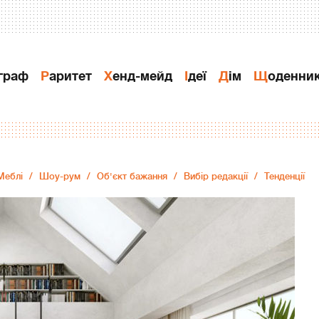
ограф
Раритет
Хенд-мейд
Ідеї
Дiм
Щоденни
Меблі
Шоу-рум
Об'єкт бажання
Вибір редакції
Тенденції