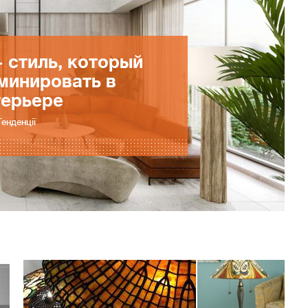
- стиль, который
минировать в
терьере
Тенденції