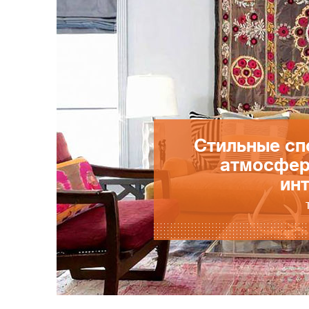
Стильные сп
атмосфер
ин