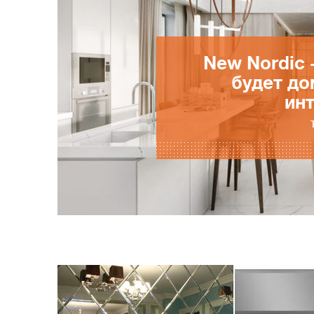
New Nordic 
будет до
ин