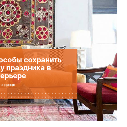
особы сохранить
у праздника в
терьере
Тенденції