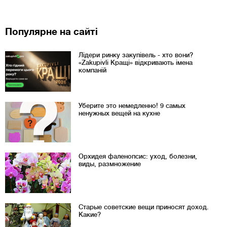
Популярне на сайті
Лідери ринку закупівель - хто вони?
«Zakupivli Кращі» відкривають імена
компаній
Уберите это немедленно! 9 самых
ненужных вещей на кухне
Орхидея фаленопсис: уход, болезни,
виды, размножение
Старые советские вещи приносят доход.
Какие?