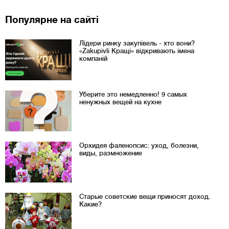
Популярне на сайті
Лідери ринку закупівель - хто вони?
«Zakupivli Кращі» відкривають імена
компаній
Уберите это немедленно! 9 самых
ненужных вещей на кухне
Орхидея фаленопсис: уход, болезни,
виды, размножение
Старые советские вещи приносят доход.
Какие?