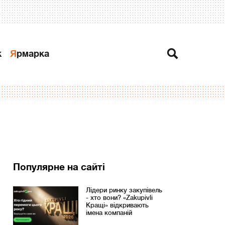
к
Ярмарка
Популярне на сайті
Лідери ринку закупівель
- хто вони? «Zakupivli
Кращі» відкривають
імена компаній