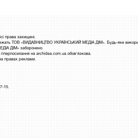
і права захищені.
 належать ТОВ «ВИДАВНИЦТВО УКРАЇНСЬКИЙ МЕДІА ДІМ». Будь-яке викори
ДІА ДІМ» заборонено.
гіперпосилання на archidea.com.ua обов'язкова.
на правах реклами.
97-15.