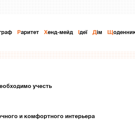
ограф
Раритет
Хенд-мейд
Ідеї
Дiм
Щоденни
необходимо учесть
ечного и комфортного интерьера