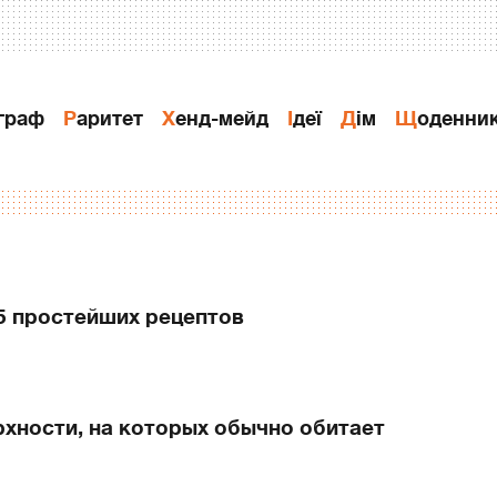
ограф
Раритет
Хенд-мейд
Ідеї
Дiм
Щоденни
5 простейших рецептов
рхности, на которых обычно обитает