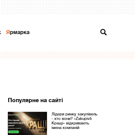
к
Ярмарка
Популярне на сайті
Лідери ринку закупівель
- хто вони? «Zakupivli
Кращі» відкривають
імена компаній