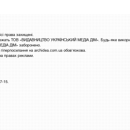
і права захищені.
 належать ТОВ «ВИДАВНИЦТВО УКРАЇНСЬКИЙ МЕДІА ДІМ». Будь-яке викори
ДІА ДІМ» заборонено.
гіперпосилання на archidea.com.ua обов'язкова.
на правах реклами.
97-15.