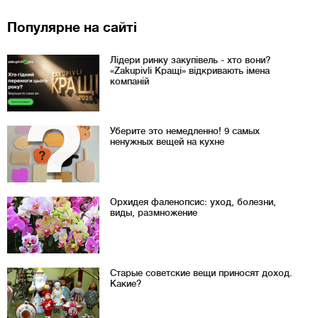
Популярне на сайті
Лідери ринку закупівель - хто вони?
«Zakupivli Кращі» відкривають імена
компаній
Уберите это немедленно! 9 самых
ненужных вещей на кухне
Орхидея фаленопсис: уход, болезни,
виды, размножение
Старые советские вещи приносят доход.
Какие?