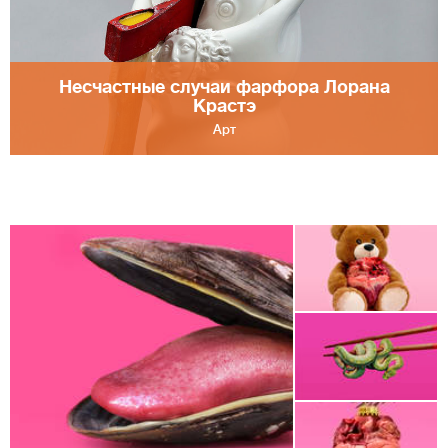
Несчастные случаи фарфора Лорана
Крастэ
Арт