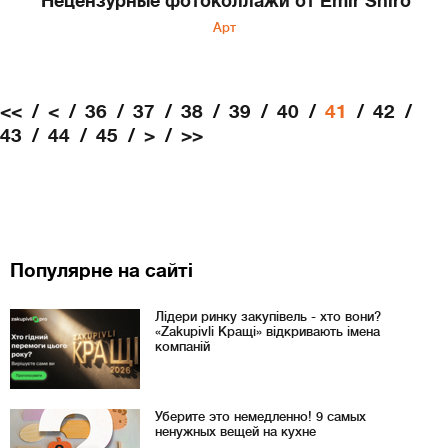
Нецензурные фотоколлажи от Émir Shiro
Арт
<<
<
36
37
38
39
40
41
42
43
44
45
>
>>
Популярне на сайті
Лідери ринку закупівель - хто вони?
«Zakupivli Кращі» відкривають імена
компаній
Уберите это немедленно! 9 самых
ненужных вещей на кухне