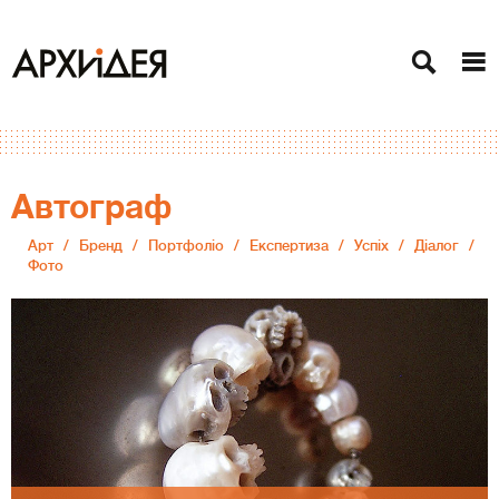
Автограф
Арт
Бренд
Портфоліо
Експертиза
Успіх
Діалог
Фото