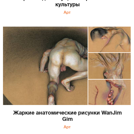
культуры
Арт
Жаркие анатомические рисунки WanJim
Gim
Арт