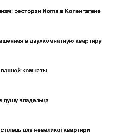
изм: ресторан Noma в Копенгагене
вращенная в двухкомнатную квартиру
 ванной комнаты
 душу владельца
стілець для невеликої квартири