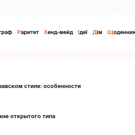
ограф
Раритет
Хенд-мейд
Ідеї
Дiм
Щоденни
навском стиле: особенности
ухне открытого типа