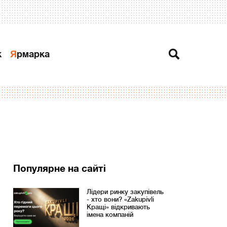
к
Ярмарка
Популярне на сайті
Лідери ринку закупівель
- хто вони? «Zakupivli
Кращі» відкривають
імена компаній