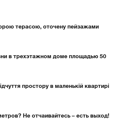
торою терасою, оточену пейзажами
изни в трехэтажном доме площадью 50
ідчуття простору в маленькій квартирі
етров? Не отчаивайтесь – есть выход!