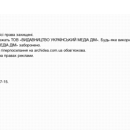
і права захищені.
 належать ТОВ «ВИДАВНИЦТВО УКРАЇНСЬКИЙ МЕДІА ДІМ». Будь-яке викори
ДІА ДІМ» заборонено.
гіперпосилання на archidea.com.ua обов'язкова.
на правах реклами.
97-15.