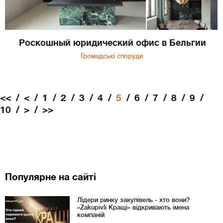
Роскошный юридический офис в Бельгии
Громадські споруди
<<
<
1
2
3
4
5
6
7
8
9
10
>
>>
Популярне на сайті
Лідери ринку закупівель - хто вони?
«Zakupivli Кращі» відкривають імена
компаній