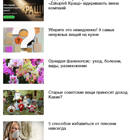
«Zakupivli Кращі» відкривають імена
компаній
Уберите это немедленно! 9 самых
ненужных вещей на кухне
Орхидея фаленопсис: уход, болезни,
виды, размножение
Старые советские вещи приносят доход.
Какие?
5 способов избавиться от плесени
навсегда